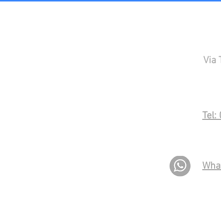
Via 
Tel:
Wha