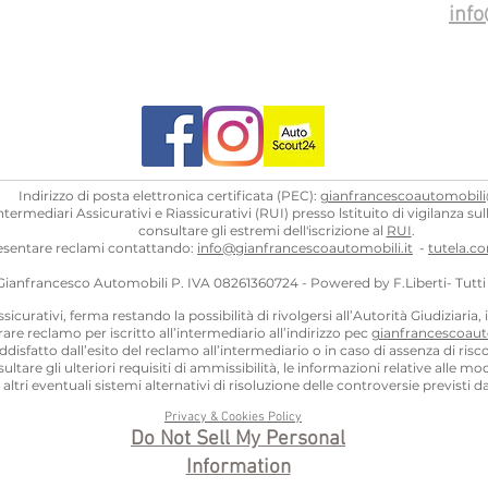
info
Indirizzo di posta elettronica certificata (PEC):
gianfrancescoautomobili
rmediari Assicurativi e Riassicurativi (RUI) presso lstituito di vigilanza sull
consultare gli estremi dell'iscrizione al
RUI
.
resentare reclami contattando:
info@gianfrancescoautomobili.it
​-
tutela.c
 Gianfrancesco Automobili
P. IVA 08261360724 - Powered by F.Liberti
- Tutti
ssicurativi, ferma restando la possibilità di rivolgersi all’Autorità Giudiziaria, 
oltrare reclamo per iscritto all’intermediario all’indirizzo pec
gianfrancescoaut
ddisfatto dall’esito del reclamo all’intermediario o in caso di assenza di risco
ultare gli ulteriori requisiti di ammissibilità, le informazioni relative alle mo
 di altri eventuali sistemi alternativi di risoluzione delle controversie previsti
Privacy & Cookies Policy
Do Not Sell My Personal
Information