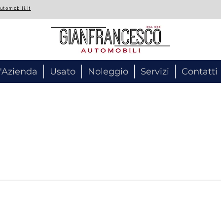
tomobili.it
 KM0
'Azienda
Usato
Noleggio
Servizi
Contatti