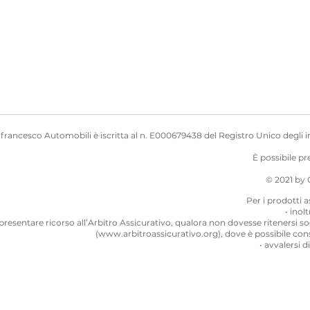
francesco Automobili è iscritta al n. E000679438 del Registro Unico degli inte
È possibile p
© 2021 by
Per i prodotti a
•⁠ ⁠in
⁠ ⁠presentare ricorso all’Arbitro Assicurativo, qualora non dovesse ritenersi so
(
www.arbitroassicurativo.org
), dove è possibile cons
•⁠ ⁠avvalersi