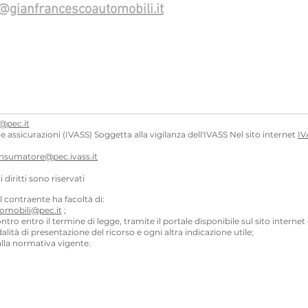
@gianfrancescoautomobili.it
@pec.it
e assicurazioni (IVASS) Soggetta alla vigilanza dell'IVASS Nel sito internet
IV
onsumatore@pec.ivass.it
 i diritti sono riservati
il contraente ha facoltà di:
omobili@pec.it
;
ntro entro il termine di legge, tramite il portale disponibile sul sito internet
dalità di presentazione del ricorso e ogni altra indicazione utile;
 dalla normativa vigente.