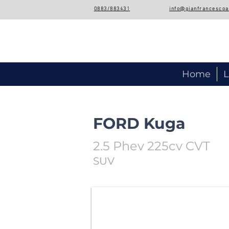
0883/883431
info@gianfrancescoau
Concessionaria Auto Usate e
Home
L
FORD Kuga
2.5 Phev 225cv CVT
SUV