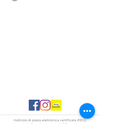
Indirizzo di posta elettronica certificata (PEC):
gianfrancescoautomobili@pec.it
Gianfrancesco Automobili è iscritta al n. E000679438
del Registro Unico degli intermediari Assicurativi e
Riassicurativi (RUI) presso lstituito di vigilanza sulle