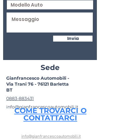
Invia
Sede
Gianfrancesco Automobili -
Via Trani
76 - 76121
Barletta
BT
0883-883431
info@gianfrancescoautomobili.it
COME TROVARCI O
CONTATTARCI
info@gianfrancescoautomobili.it